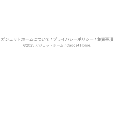
ガジェットホームについて / プライバシーポリシー / 免責事項
©2025 ガジェットホーム / Gadget Home.